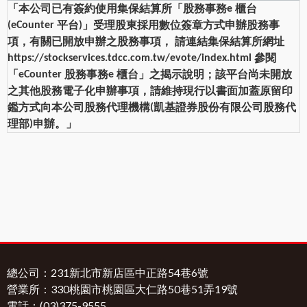
「本公司已有簽約使用集保結算所「股務事務
櫃台
e
平台
」受理股東採用數位簽章方式申辦股務事
(eCounter
)
項，有關已開放申辦之股務事項，
請連結集保結算所網址
參閱
https://stockservices.tdcc.com.tw/evote/index.html
「
股務事務
櫃台」之揭示說明；該平台尚未開放
eCounter
e
之其他股務電子化申辦事項，請維持現行以書面加蓋原留印
鑑方式向本公司股務代理機構
凱基證券股份有限公司股務代
(
理部
申辦。」
)
總公司：231新北市新店區中正路54巷6號
營業所：330桃園市桃園區大仁路50巷51弄19號
電話：(03)375-9555